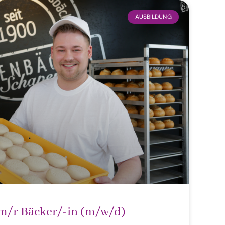
AUSBILDUNG
m/r Bäcker/-in (m/w/d)